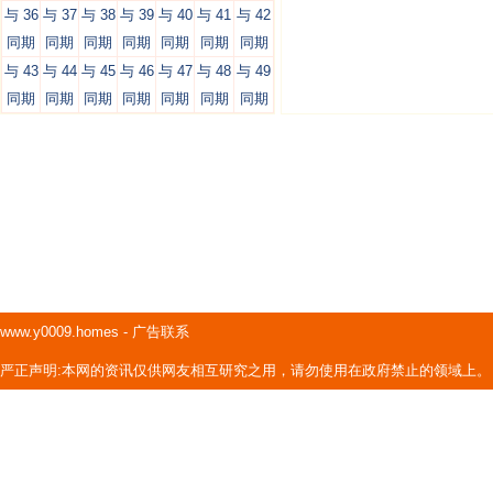
与 36
与 37
与 38
与 39
与 40
与 41
与 42
同期
同期
同期
同期
同期
同期
同期
与 43
与 44
与 45
与 46
与 47
与 48
与 49
同期
同期
同期
同期
同期
同期
同期
www.y0009.homes
-
广告联系
严正声明:本网的资讯仅供网友相互研究之用，请勿使用在政府禁止的领域上。