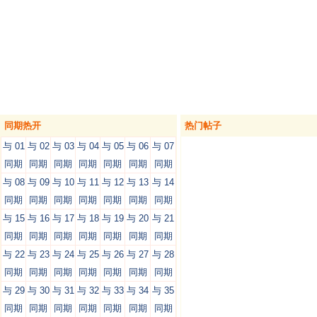
同期热开
热门帖子
与 01
与 02
与 03
与 04
与 05
与 06
与 07
同期
同期
同期
同期
同期
同期
同期
与 08
与 09
与 10
与 11
与 12
与 13
与 14
同期
同期
同期
同期
同期
同期
同期
与 15
与 16
与 17
与 18
与 19
与 20
与 21
同期
同期
同期
同期
同期
同期
同期
与 22
与 23
与 24
与 25
与 26
与 27
与 28
同期
同期
同期
同期
同期
同期
同期
与 29
与 30
与 31
与 32
与 33
与 34
与 35
同期
同期
同期
同期
同期
同期
同期