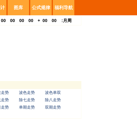
统计
图库
公式规律
福利导航
00
00
00
00
+
00
00
:
月
周
数走势
波色走势
波色单双
六走势
除七走势
除八走势
日走势
单期走势
双期走势