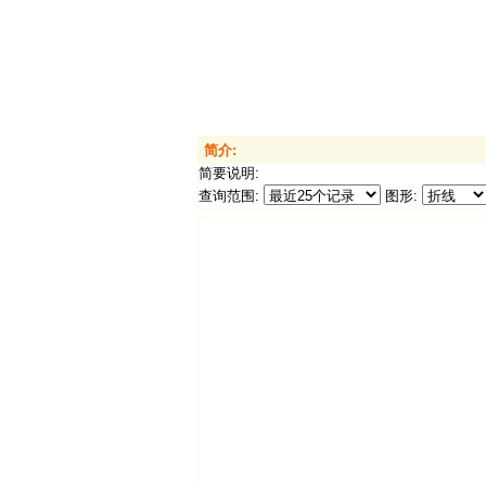
简介:
简要说明:
查询范围:
图形: