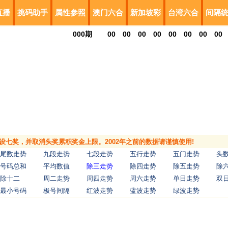
直播
挑码助手
属性参照
澳门六合
新加坡彩
台湾六合
间隔
000
期
00
00
00
00
00
00
00
00
，增设七奖，并取消头奖累积奖金上限。2002年之前的数据请谨慎使用!
尾数走势
九段走势
七段走势
五行走势
五门走势
头
号码总和
平均数值
除三走势
除四走势
除五走势
除
除十二
周二走势
周四走势
周六走势
单日走势
双
最小号码
极号间隔
红波走势
蓝波走势
绿波走势