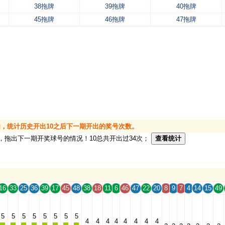
38拖牌
39拖牌
40拖牌
45拖牌
46拖牌
47拖牌
如，统计历史开出10之后下一期开出的奖号次数。
，拖出下一期开奖球号的情况！10总共开出过34次；
查看统计
16
33
25
36
39
17
45
48
38
18
11
6
46
47
22
20
8
9
7
4
14
15
49
5
5
5
5
5
5
5
5
4
4
4
4
4
4
4
4