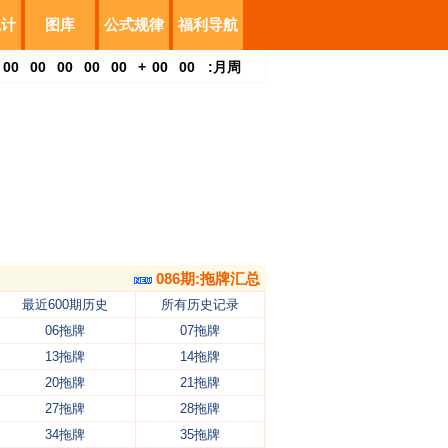
统计
图库
公式规律
福利导航
00
00
00
00
00
+
00
00
:
月
周
086期:拖牌汇总
最近600期历史
所有历史记录
06拖牌
07拖牌
13拖牌
14拖牌
20拖牌
21拖牌
27拖牌
28拖牌
34拖牌
35拖牌