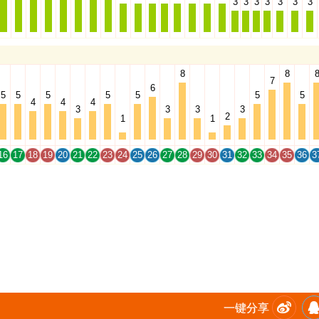
3
3
3
3
3
3
3
8
8
7
6
5
5
5
5
5
5
5
4
4
4
3
3
3
3
2
1
1
16
17
18
19
20
21
22
23
24
25
26
27
28
29
30
31
32
33
34
35
36
3
一键分享