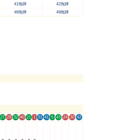
41拖牌
42拖牌
48拖牌
49拖牌
27
29
32
40
21
1
31
41
5
43
24
30
42