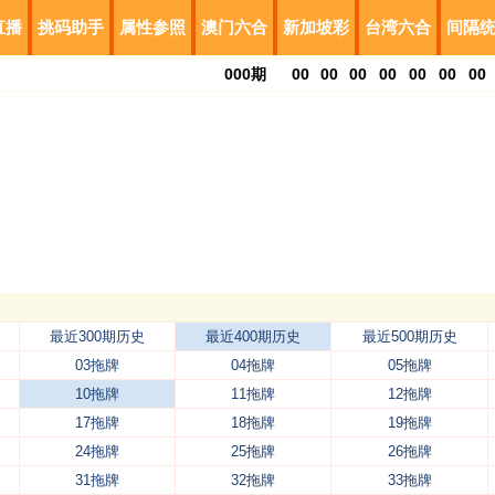
直播
挑码助手
属性参照
澳门六合
新加坡彩
台湾六合
间隔
000
期
00
00
00
00
00
00
00
最近300期历史
最近400期历史
最近500期历史
03拖牌
04拖牌
05拖牌
10拖牌
11拖牌
12拖牌
17拖牌
18拖牌
19拖牌
24拖牌
25拖牌
26拖牌
31拖牌
32拖牌
33拖牌