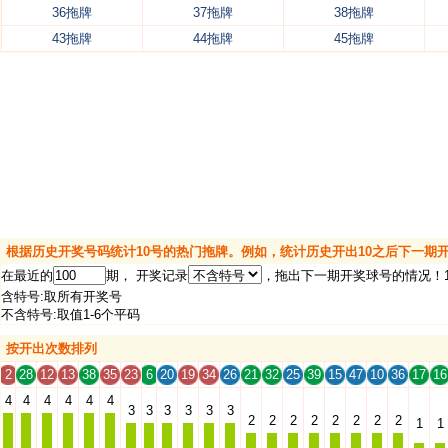
36拖牌
37拖牌
38拖牌
43拖牌
44拖牌
45拖牌
根据历史开奖号码统计10号的热门拖牌。例如，统计历史开出10之后下一期
在最近的
期， 开奖记录
，拖出下一期开奖球号的情况！1
含特号:取所有开奖号
不含特号:取值1-6个平码
按开出次数排列
2
28
12
13
38
35
23
6
20
19
34
26
21
32
25
39
15
47
10
36
17
16
4
4
4
4
4
4
3
3
3
3
3
3
2
2
2
2
2
2
2
2
1
1