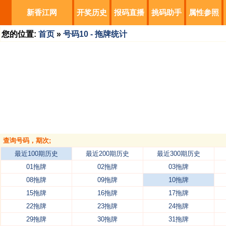
新香江网
开奖历史
报码直播
挑码助手
属性参照
您的位置:
首页
»
号码10 - 拖牌统计
查询号码，期次;
最近100期历史
最近200期历史
最近300期历史
01拖牌
02拖牌
03拖牌
08拖牌
09拖牌
10拖牌
15拖牌
16拖牌
17拖牌
22拖牌
23拖牌
24拖牌
29拖牌
30拖牌
31拖牌