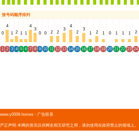
按号码顺序排列
4
4
4
3
3
3
2
2
2
2
2
2
0
1
1
1
0
0
1
1
0
1
1
1
1
2
3
4
5
6
7
8
9
10
11
12
13
14
15
16
17
18
19
20
21
22
23
24
www.y0009.homes
-
广告联系
严正声明:本网的资讯仅供网友相互研究之用，请勿使用在政府禁止的领域上。