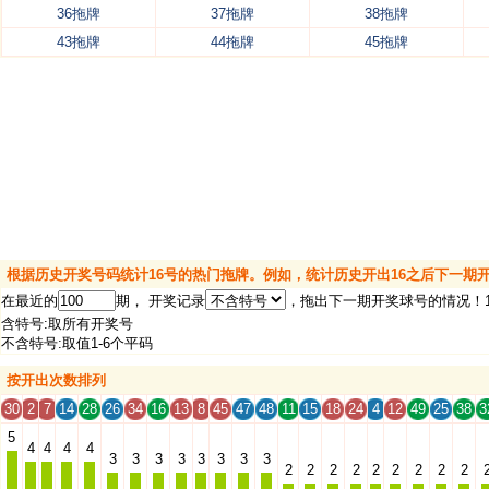
36拖牌
37拖牌
38拖牌
43拖牌
44拖牌
45拖牌
根据历史开奖号码统计16号的热门拖牌。例如，统计历史开出16之后下一期
在最近的
期， 开奖记录
，拖出下一期开奖球号的情况！1
含特号:取所有开奖号
不含特号:取值1-6个平码
按开出次数排列
30
2
7
14
28
26
34
16
13
8
45
47
48
11
15
18
24
4
12
49
25
38
3
5
4
4
4
4
3
3
3
3
3
3
3
3
2
2
2
2
2
2
2
2
2