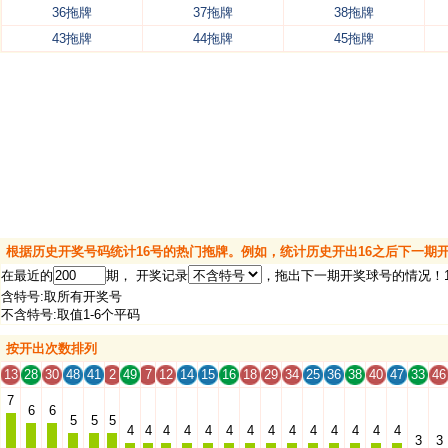
36拖牌
37拖牌
38拖牌
43拖牌
44拖牌
45拖牌
根据历史开奖号码统计16号的热门拖牌。例如，统计历史开出16之后下一期
在最近的
期， 开奖记录
，拖出下一期开奖球号的情况！1
含特号:取所有开奖号
不含特号:取值1-6个平码
按开出次数排列
13
28
30
48
41
2
49
7
12
14
15
16
18
29
34
25
36
38
40
47
33
46
7
6
6
5
5
5
4
4
4
4
4
4
4
4
4
4
4
4
4
4
3
3