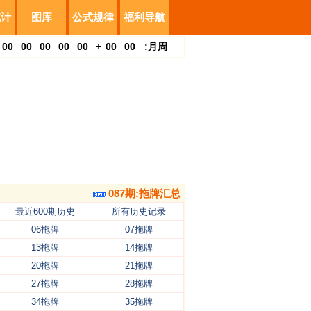
统计
图库
公式规律
福利导航
00
00
00
00
00
+
00
00
:
月
周
087期:拖牌汇总
最近600期历史
所有历史记录
06拖牌
07拖牌
13拖牌
14拖牌
20拖牌
21拖牌
27拖牌
28拖牌
34拖牌
35拖牌