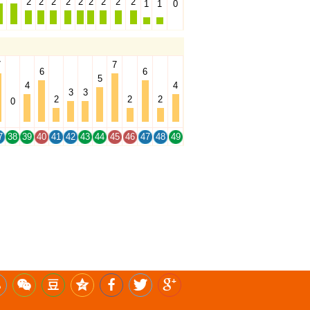
2
2
2
2
2
2
2
2
2
1
1
0
7
7
6
6
5
4
4
3
3
2
2
2
0
7
38
39
40
41
42
43
44
45
46
47
48
49