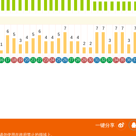
7
7
7
7
7
6
6
5
5
5
4
4
4
4
4
3
3
3
2
2
1
16
17
18
19
20
21
22
23
24
25
26
27
28
29
30
31
32
33
34
35
36
3
一键分享
，请勿使用在政府禁止的领域上。