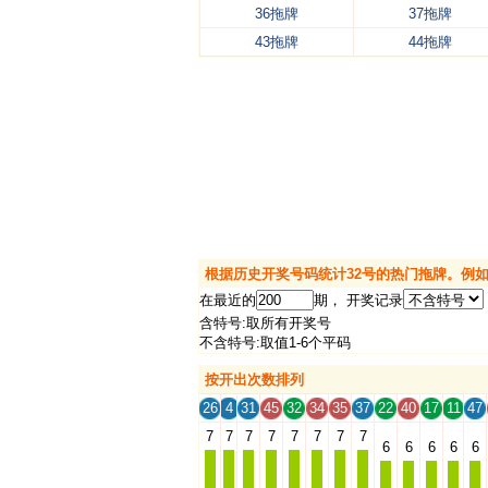
36拖牌
37拖牌
43拖牌
44拖牌
根据历史开奖号码统计32号的热门拖牌。例
在最近的
期， 开奖记录
含特号:取所有开奖号
不含特号:取值1-6个平码
按开出次数排列
26
4
31
45
32
34
35
37
22
40
17
11
47
7
7
7
7
7
7
7
7
6
6
6
6
6