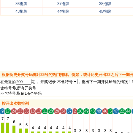
36拖牌
37拖牌
38拖牌
43拖牌
44拖牌
45拖牌
根据历史开奖号码统计33号的热门拖牌。例如，统计历史开出33之后下一期
在最近的
期， 开奖记录
，拖出下一期开奖球号的情况！3
含特号:取所有开奖号
不含特号:取值1-6个平码
按开出次数排列
9
17
24
23
35
18
13
11
28
29
34
37
2
16
49
43
48
46
5
47
22
44
7
7
6
5
5
4
4
4
4
4
4
4
3
3
3
3
3
3
3