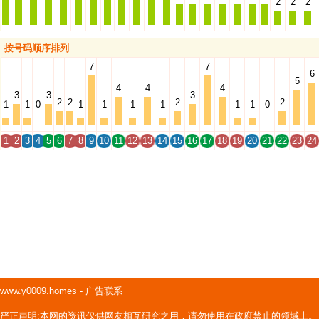
2
2
2
按号码顺序排列
7
7
6
5
4
4
4
3
3
3
2
2
2
2
1
1
0
1
1
1
1
1
1
0
1
2
3
4
5
6
7
8
9
10
11
12
13
14
15
16
17
18
19
20
21
22
23
24
www.y0009.homes
-
广告联系
严正声明:本网的资讯仅供网友相互研究之用，请勿使用在政府禁止的领域上。