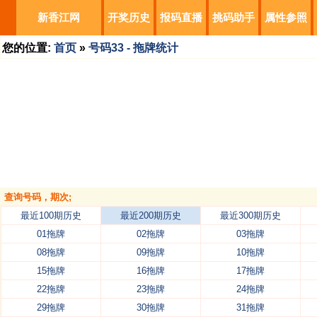
新香江网
开奖历史
报码直播
挑码助手
属性参照
您的位置:
首页
»
号码33 - 拖牌统计
查询号码，期次;
最近100期历史
最近200期历史
最近300期历史
01拖牌
02拖牌
03拖牌
08拖牌
09拖牌
10拖牌
15拖牌
16拖牌
17拖牌
22拖牌
23拖牌
24拖牌
29拖牌
30拖牌
31拖牌