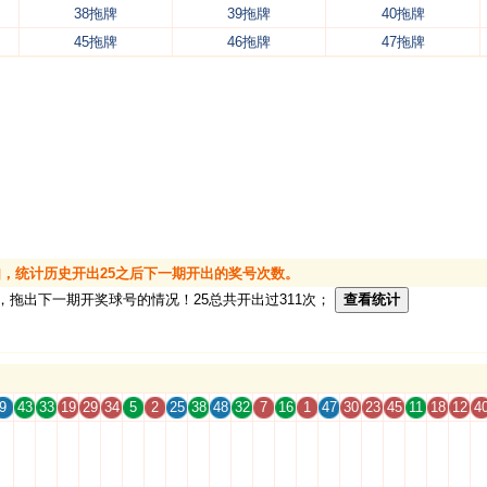
38拖牌
39拖牌
40拖牌
45拖牌
46拖牌
47拖牌
如，统计历史开出25之后下一期开出的奖号次数。
，拖出下一期开奖球号的情况！25总共开出过311次；
查看统计
9
43
33
19
29
34
5
2
25
38
48
32
7
16
1
47
30
23
45
11
18
12
4