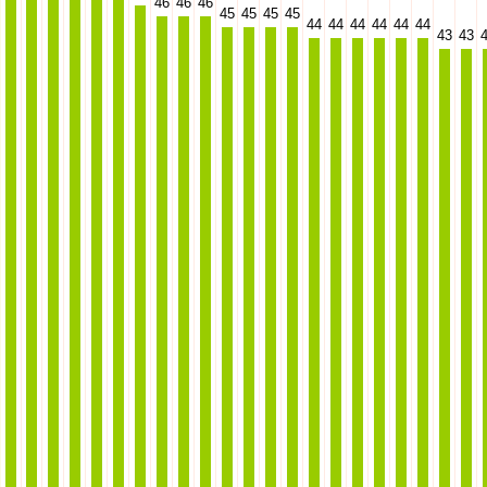
46
46
46
45
45
45
45
44
44
44
44
44
44
43
43