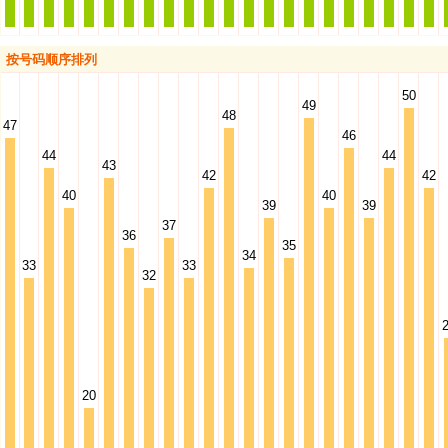
按号码顺序排列
50
49
48
47
46
44
44
43
42
42
40
40
39
39
37
36
35
34
33
33
32
20